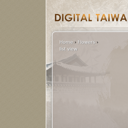
Home
›
Flowers
›
list view