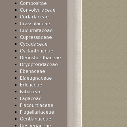
Compositae
Convolvulaceae
Coriariaceae
Crassulaceae
Cucurbitaceae
Cupressaceae
Cycadaceae
Cyclanthaceae
Dennstaedtiaceae
Dryopteridaceae
Ebenaceae
Elaeagnaceae
Ericaceae
Fabaceae
Fagaceae
Flacourtiaceae
Flagellariaceae
Gentianaceae
Gesneriaceae